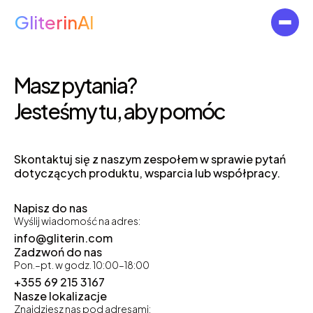
GliterinAI
Masz pytania?
Jesteśmy tu, aby pomóc
Skontaktuj się z naszym zespołem w sprawie pytań
dotyczących produktu, wsparcia lub współpracy.
Napisz do nas
Wyślij wiadomość na adres:
info@gliterin.com
Zadzwoń do nas
Pon.–pt. w godz. 10:00–18:00
+355 69 215 3167
Nasze lokalizacje
Znajdziesz nas pod adresami: