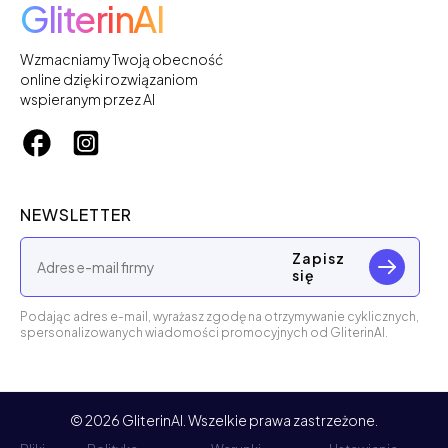
GliterinAI
Wzmacniamy Twoją obecność
online dzięki rozwiązaniom
wspieranym przez AI
NEWSLETTER
Zapisz
się
Podając adres e-mail, wyrażasz zgodę na otrzymywanie cyklicznych,
spersonalizowanych wiadomości promocyjnych od GliterinAI.
©
2026
GliterinAI. Wszelkie prawa zastrzeżone.