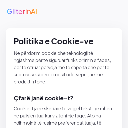
GliterinAI
Politika e Cookie-ve
Ne përdorim cookie dhe teknologji të
ngjashme për të siguruar funksionimin e faqes,
për të ofruar përvoja më të shpejta dhe për të
kuptuar se si përdoruesit ndërveprojnë me
produktin tonë.
Çfarë janë cookie-t?
Cookie-t janë skedarë të vegjël teksti që ruhen
në pajisjen tuaj kur vizitoni një faqe. Ato na
ndihmojnë të ruajmë preferencat tuaja, të