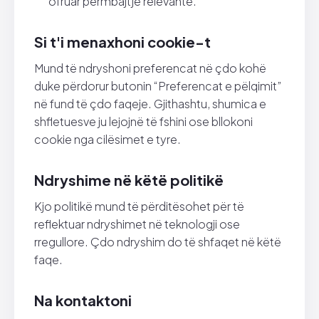
ofruar përmbajtje relevante.
Si t'i menaxhoni cookie-t
Mund të ndryshoni preferencat në çdo kohë
duke përdorur butonin “Preferencat e pëlqimit”
në fund të çdo faqeje. Gjithashtu, shumica e
shfletuesve ju lejojnë të fshini ose bllokoni
cookie nga cilësimet e tyre.
Ndryshime në këtë politikë
Kjo politikë mund të përditësohet për të
reflektuar ndryshimet në teknologji ose
rregullore. Çdo ndryshim do të shfaqet në këtë
faqe.
Na kontaktoni